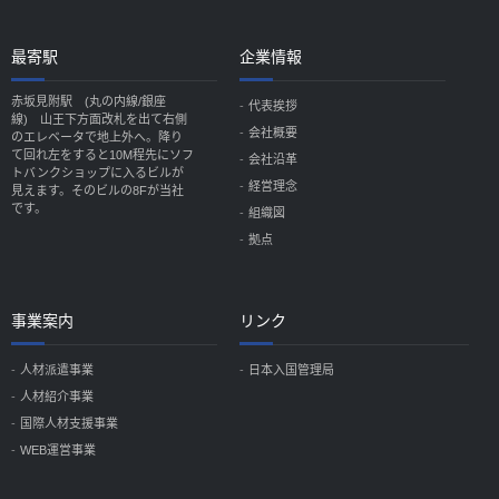
最寄駅
企業情報
赤坂見附駅 (丸の内線/銀座
代表挨拶
線) 山王下方面改札を出て右側
会社概要
のエレベータで地上外へ。降り
て回れ左をすると10M程先にソフ
会社沿革
トバンクショップに入るビルが
経営理念
見えます。そのビルの8Fが当社
です。
組織図
拠点
事業案内
リンク
人材派遣事業
日本入国管理局
人材紹介事業
国際人材支援事業
WEB運営事業