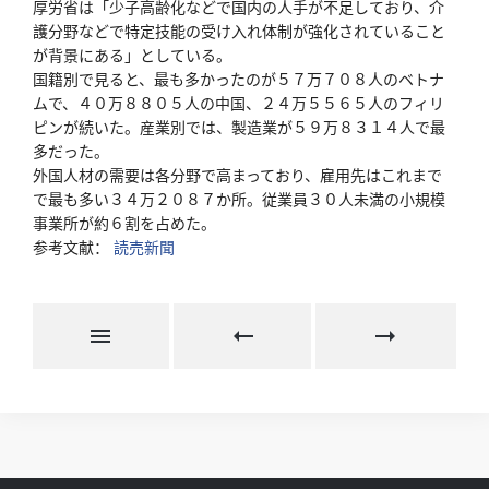
厚労省は「少子高齢化などで国内の人手が不足しており、介
護分野などで特定技能の受け入れ体制が強化されていること
が背景にある」としている。
国籍別で見ると、最も多かったのが５７万７０８人のベトナ
ムで、４０万８８０５人の中国、２４万５５６５人のフィリ
ピンが続いた。産業別では、製造業が５９万８３１４人で最
多だった。
外国人材の需要は各分野で高まっており、雇用先はこれまで
で最も多い３４万２０８７か所。従業員３０人未満の小規模
事業所が約６割を占めた。
参考文献：
読売新聞