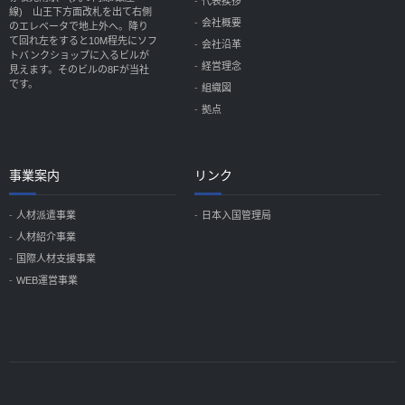
代表挨拶
線) 山王下方面改札を出て右側
会社概要
のエレベータで地上外へ。降り
て回れ左をすると10M程先にソフ
会社沿革
トバンクショップに入るビルが
経営理念
見えます。そのビルの8Fが当社
です。
組織図
拠点
事業案内
リンク
人材派遣事業
日本入国管理局
人材紹介事業
国際人材支援事業
WEB運営事業